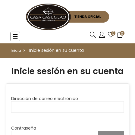
0
0
Navegación
☰
de
palanca
Inicie sesión en su cuenta
Inicio
Inicie sesión en su cuenta
Dirección de correo electrónico
Contraseña