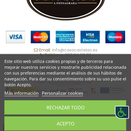
Email:
info@casacastelao.es
Teléfono:
982 34 03 32
Este sitio web utiliza cookies propias y de terceros para
CASA CASTELAO S.L.
con
CIF B27240829
- A Fonsagrada -
mejorar nuestros servicios y mostrarle publicidad relacionada
Lugo - Galicia - España
con sus preferencias mediante el análisis de sus hábitos de
navegación. Para dar su consentimiento sobre su uso pulse el
botón Acepto.
Más información
Personalizar cookies
RECHAZAR TODO
INICIO
MAPA DEL SITIO
CONTACTO
PRODESIN
ACEPTO
0